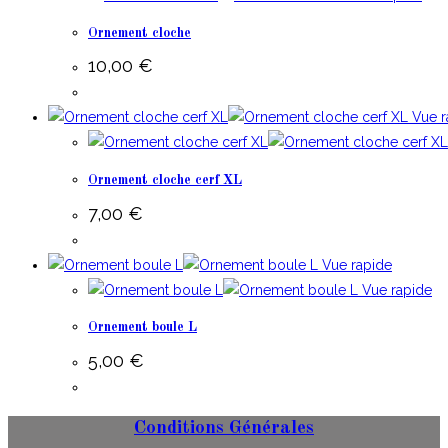
Ornement cloche
10,00
€
Vue r
Ornement cloche cerf XL
7,00
€
Vue rapide
Vue rapide
Ornement boule L
5,00
€
Conditions Générales