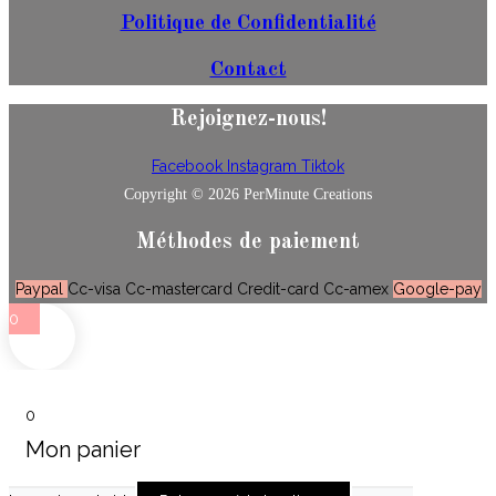
Politique de Confidentialité
Contact
Rejoignez-nous!
Facebook
Instagram
Tiktok
Copyright © 2026 PerMinute Creations
Méthodes de paiement
Paypal
Cc-visa
Cc-mastercard
Credit-card
Cc-amex
Google-pay
0
0
Mon panier