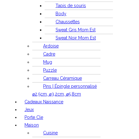
Tapis de souris
Body
Chaussettes
Sweat Gris Mom Est
Sweat Noir Mom Est
Ardoise
Cadre
Mug
Puzzle
Carreau Céramique
Pins | Épingle personnalisé
⌀2,5cm, ⌀3,2cm, ⌀5,8cm
Cadeaux Naissance
Jeux
Porte Cle
Maison
Cuisine