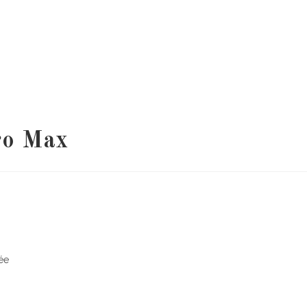
ro Max
née