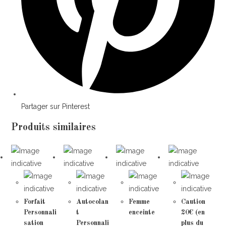
Partager sur Pinterest
Produits similaires
Forfait
Autocolan
Femme
Caution
Personnali
t
enceinte
20€ (en
sation
Personnali
plus du