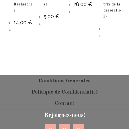
28,00
€
Recherché
sé
prix de la
e
décoratio
5,00
€
n)
14,00
€
Conditions Générales
Politique de Confidentialité
Contact
Rejoignez-nous!