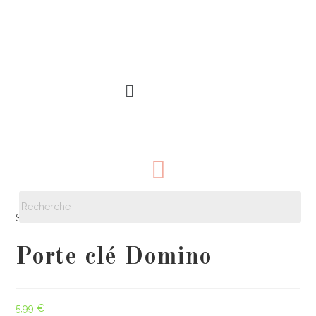
Sélectionné :
Porte clé Domino
5,99
€