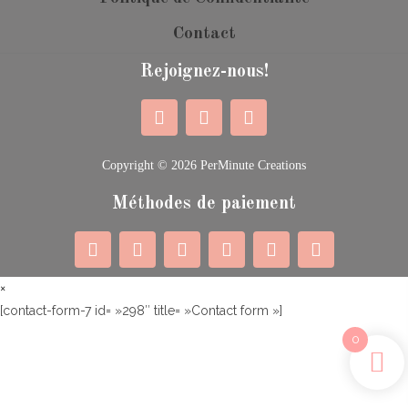
Contact
Rejoignez-nous!
Copyright © 2026 PerMinute Creations
Méthodes de paiement
×
[contact-form-7 id= »298″ title= »Contact form »]
0